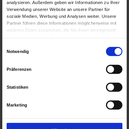
analysieren. Außerdem geben wir Informationen zu Ihrer
Verwendung unserer Website an unsere Partner für
soziale Medien, Werbung und Analysen weiter. Unsere
Partner führen diese Informationen möglicherweise mit
E-Mail
*
weiteren Daten zusammen, die Sie ihnen bereitgestellt
haben oder die sie im Rahmen Ihrer Nutzung der Dienste
gesammelt haben. Weitere finden Sie in
E
der
Datenschutzerklärung
. Mit einem Klick auf Alle
Notwendig
i
zulassen akzeptieren Sie diese Verarbeitung.
n
Produktname bzw.
w
Bestellzeichen/Auftragsnummer.
*
Präferenzen
i
l
l
Statistiken
i
g
Marketing
u
n
g
s