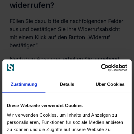
widerrufen?
Füllen Sie dazu bitte die nachfolgenden Felder
aus und bestätigen Sie Ihre Widerrufsabsicht
mit einem Klick auf den Button „Widerruf
bestätigen“.
Nach dem Absenden erhalten Sie umgehend
eine Eingangsbestätigung Ihrer
Widerrufserklärung per E-Mail.
Zustimmung
Details
Über Cookies
Widerrufsformular:
Diese Webseite verwendet Cookies
Wir verwenden Cookies, um Inhalte und Anzeigen zu
Vorname
*
Nachname
*
personalisieren, Funktionen für soziale Medien anbieten
zu können und die Zugriffe auf unsere Website zu