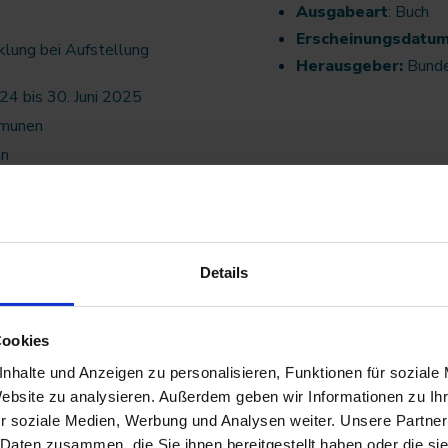
Ausgabeart
: Buch
Erscheinungsdatu
klung bei Aufstellung
Herausgeber:
Bunde
24 bis 30. Juni 2025
mmunen
en
Details
Cookies
nhalte und Anzeigen zu personalisieren, Funktionen für soziale
Jetzt bestellen
Website zu analysieren. Außerdem geben wir Informationen zu I
r soziale Medien, Werbung und Analysen weiter. Unsere Partner
 Daten zusammen, die Sie ihnen bereitgestellt haben oder die s