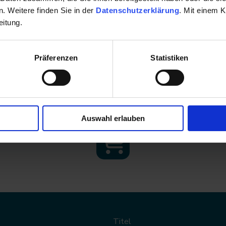
versandkostenfrei
. Weitere finden Sie in der
Datenschutzerklärung
. Mit einem K
sofort verfügbar, Lieferzeit 2-3 Werktage
eitung.
31,78 €
zzgl. MwSt.
Präferenzen
Statistiken
34,00 €
inkl. 7% MwSt.
zzgl. Versandkosten für Ausland
Auswahl erlauben
Titel