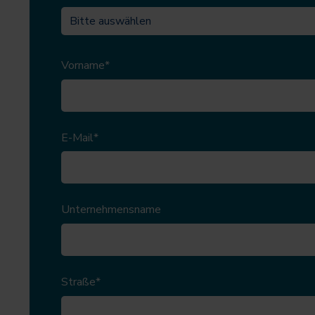
s
w
a
h
Vorname
*
l
E-Mail
*
Unternehmensname
Straße
*