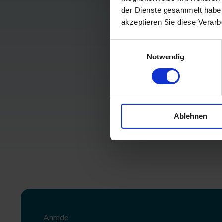
der Dienste gesammelt haben
akzeptieren Sie diese Verarb
E
Notwendig
i
n
w
i
l
Ablehnen
l
i
g
u
n
g
s
a
u
Anrede