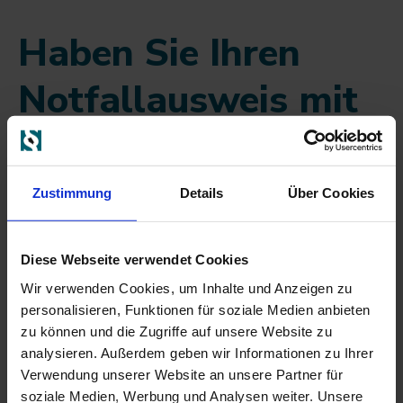
Haben Sie Ihren
Notfallausweis mit
ins Reisegepäck
gepackt?
Zustimmung
Details
Über Cookies
Nur wenige Menschen in Deutschland führen einen
Diese Webseite verwendet Cookies
Notfallausweis mit sich.
Wir verwenden Cookies, um Inhalte und Anzeigen zu
Dramatischer ist es, dass sehr viele Menschen nicht
personalisieren, Funktionen für soziale Medien anbieten
einmal wissen was das ist bzw. das ein Notfallausweis
zu können und die Zugriffe auf unsere Website zu
schnell zum Lebensretter werden kann.
analysieren. Außerdem geben wir Informationen zu Ihrer
Verwendung unserer Website an unsere Partner für
In einem möglichen Notfall bietet er dem Rettungsteam
soziale Medien, Werbung und Analysen weiter. Unsere
alle relevanten medizinischen Informationen auf einen