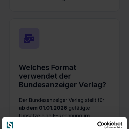
Welches Format
verwendet der
Bundesanzeiger Verlag?
Der Bundesanzeiger Verlag stellt für
ab dem 01.01.2026
getätigte
Umsätze eine E-Rechnung
im
hybriden ZUGFeRD-Format
aus. Das