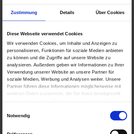
Format hat den Vorteil, dass die
Rechnung sowohl maschinen- als
Zustimmung
Details
Über Cookies
auch menschenlesbar ist. Um
ZUGFeRD-E-Rechnungen zu lesen,
Diese Webseite verwendet Cookies
benötigen Sie für die visuelle
Darstellung lediglich einen PDF-
Wir verwenden Cookies, um Inhalte und Anzeigen zu
Reader wie Adobe Acrobat Reader.
personalisieren, Funktionen für soziale Medien anbieten
zu können und die Zugriffe auf unsere Website zu
Um zusätzlich die integrierte XML-
analysieren. Außerdem geben wir Informationen zu Ihrer
Datei maschinell auslesen zu können,
Verwendung unserer Website an unsere Partner für
ist eine ZUGFeRD-kompatible
soziale Medien, Werbung und Analysen weiter. Unsere
Software wie z.B. eine
Partner führen diese Informationen möglicherweise mit
Buchhaltungssoftware mit ZUGFeRD-
weiteren Daten zusammen, die Sie ihnen bereitgestellt
Unterstützung oder ein spezielles
haben oder die sie im Rahmen Ihrer Nutzung der Dienste
Viewer- und Validator-Tool
gesammelt haben. Weitere finden Sie in
E
erforderlich.
der
Datenschutzerklärung
. Mit einem Klick auf Alle
Notwendig
i
zulassen akzeptieren Sie diese Verarbeitung.
n
w