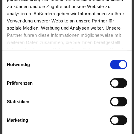
zu können und die Zugriffe auf unsere Website zu
analysieren. Außerdem geben wir Informationen zu Ihrer
Verwendung unserer Website an unsere Partner für
Anrede
soziale Medien, Werbung und Analysen weiter. Unsere
Partner führen diese Informationen möglicherweise mit
weiteren Daten zusammen, die Sie ihnen bereitgestellt
haben oder die sie im Rahmen Ihrer Nutzung der Dienste
gesammelt haben. Weitere finden Sie in
Titel
E
der
Datenschutzerklärung
. Mit einem Klick auf Alle
Notwendig
i
zulassen akzeptieren Sie diese Verarbeitung.
n
w
Präferenzen
i
Vorname
*
l
l
Statistiken
i
g
Marketing
u
Nachname
*
n